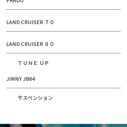
PRADO
LAND CRUISER ７０
LAND CRUISER ８０
ＴＵＮＥ ＵＰ
JIMNY JB64
サスペンション