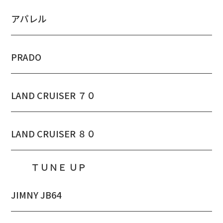
アパレル
PRADO
LAND CRUISER ７０
LAND CRUISER ８０
ＴＵＮＥ ＵＰ
JIMNY JB64